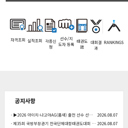
선수/지
자격조회
실적조회
각종신
태권도
대회결
RANKINGS
도자 등록
청
誌
과
공지사항
▶2026 아이치-나고야AG(품새) 출전 선수 선발 및 이의신청 공고…
2026.08.07
제35회 국방부장관기 전국단체대항태권도대회 개최 알림
2026.08.07